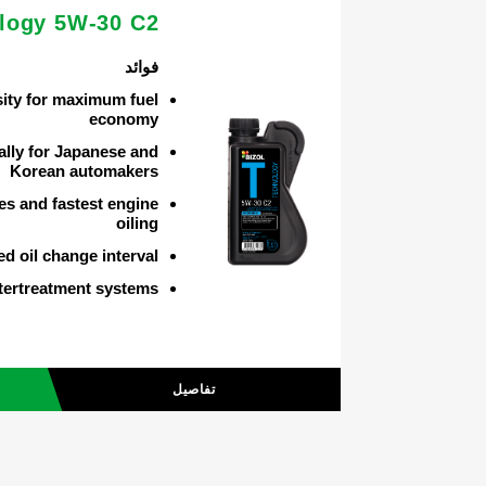
logy 5W-30 C2
فوائد
ity for maximum fuel
economy
ally for Japanese and
Korean automakers
ies and fastest engine
oiling
d oil change interval
ftertreatment systems
تفاصيل