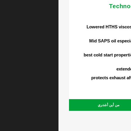
Techno
Lowered HTHS viscos
Mid SAPS oil especi
best cold start propert
extende
protects exhaust a
من أين أشتري