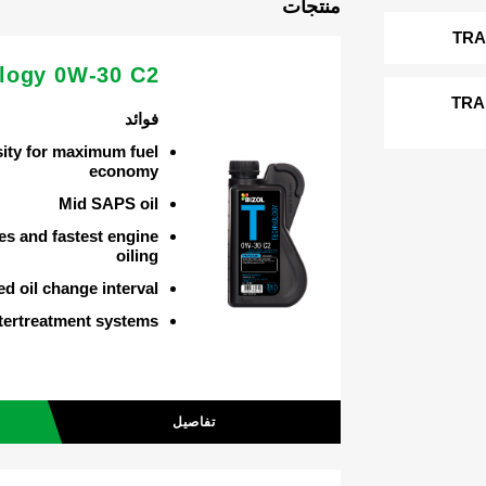
منتجات
TRA
logy 0W-30 C2
TRA
فوائد
ity for maximum fuel
economy
Mid SAPS oil
ies and fastest engine
oiling
d oil change interval
ftertreatment systems
تفاصيل