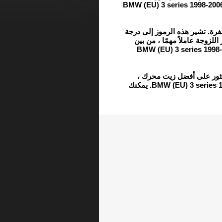
التروس وسائل ناقل الحركة الأوتوماتيكي (ATF) لـ BMW (EU) 3 series 1998-20
رة. تشير هذه الرموز إلى درجة
لزوجة عاملاً مهمًا ، من بين
عوامل أخرى ، عند اختيار زيت المحرك المناسب لـ BMW (EU) 3 series 1998
العثور على أفضل زيت محرك
وزيت تروس ، و ATF لـ BMW (EU) 3 series 1998-2006 318i 2001-2004. يمكنك