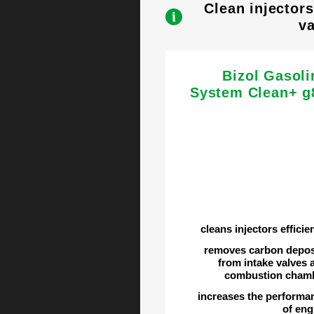
Clean injector
va
Bizol Gasoli
System Clean+ g
cleans injectors efficie
removes carbon depos
from intake valves 
combustion cham
increases the performa
of eng