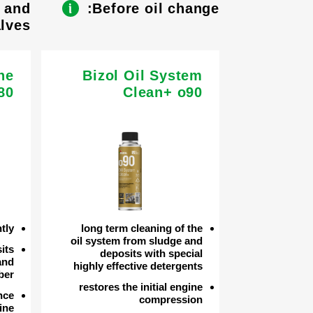
s and
Before oil change:
lves
ne
Bizol Oil System
80
Clean+ o90
ntly
long term cleaning of the
oil system from sludge and
its
deposits with special
and
highly effective detergents
ber
restores the initial engine
nce
compression
ine