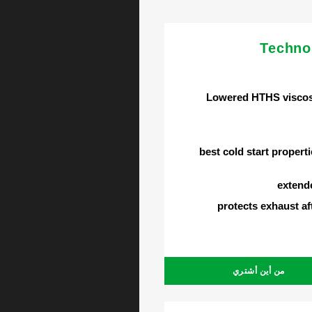
Techno
Lowered HTHS viscos
best cold start propert
extende
protects exhaust a
من أين أشتري