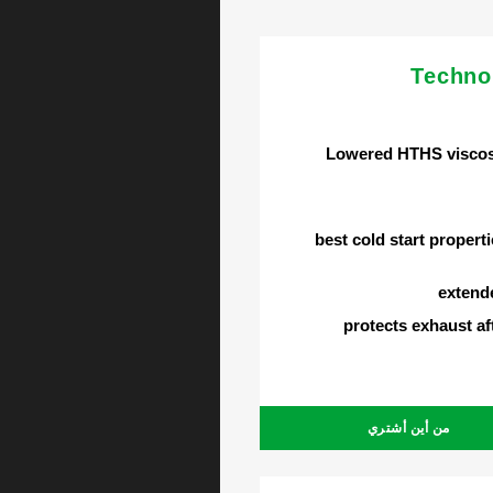
Techno
Lowered HTHS viscos
best cold start propert
extende
protects exhaust a
من أين أشتري