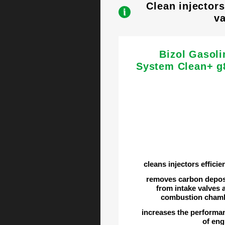
Clean injector
va
Bizol Gasoli
System Clean+ g
cleans injectors efficie
removes carbon depos
from intake valves 
combustion cham
increases the performa
of eng