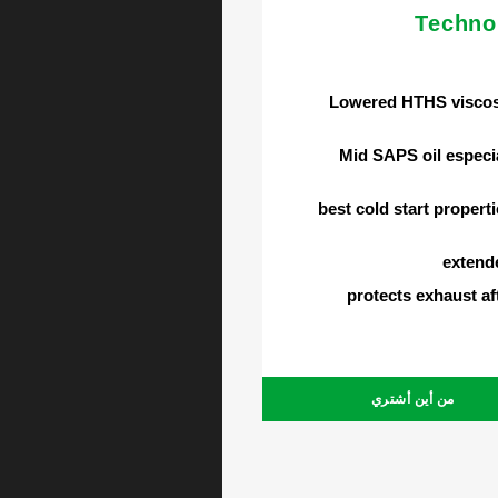
Techno
Lowered HTHS viscos
Mid SAPS oil especi
best cold start propert
extende
protects exhaust a
من أين أشتري