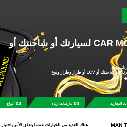
أفضل CAR MOTOR OILS لسيارتك أو شاحنتك أو
رتك مهم
لسيارتك أو شاحنتك أو LCV أو طراز وطراز ونوع
ا و أداء
ات التجارية
عارضات ازياء
أنواع
عثر على أفضل زيت لـ
هناك العديد من الخيارات عندما يتعلق الأمر باختي