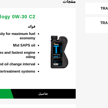
منتجات
TRA
logy 0W-30 C2
TRA
فوائد
ity for maximum fuel
economy
Mid SAPS oil
ies and fastest engine
oiling
d oil change interval
ftertreatment systems
تفاصيل