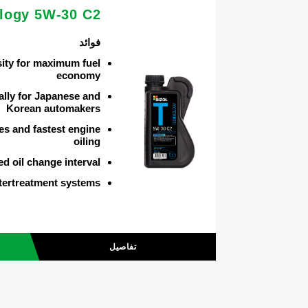
logy 5W-30 C2
فوائد
ity for maximum fuel
economy
ally for Japanese and
Korean automakers
ies and fastest engine
oiling
d oil change interval
ftertreatment systems
تفاصيل