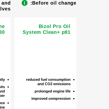
s and
Before oil change:
lves
ne
Bizol Pro Oil
80
System Clean+ p91
ntly
reduced fuel consumption
and CO2 emissions
its
and
prolonged engine life
ber
improved compression
nce
ine